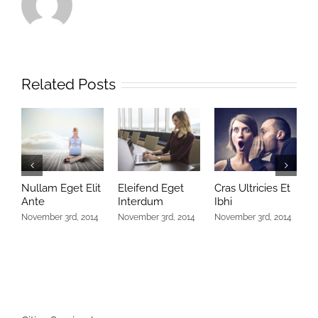
Related Posts
Nullam Eget Elit
Eleifend Eget
Cras Ultricies Et
F
Ante
Interdum
Ibhi
A
November 3rd, 2014
November 3rd, 2014
November 3rd, 2014
N