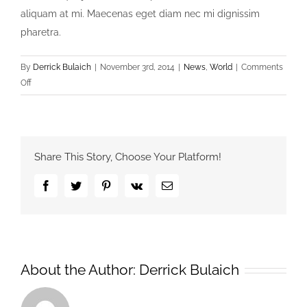
aliquam at mi. Maecenas eget diam nec mi dignissim
pharetra.
By
Derrick Bulaich
|
November 3rd, 2014
|
News
,
World
|
Comments
on
Off
Fusce
Tincidunt
Augue
Share This Story, Choose Your Platform!
Facebook
Twitter
Pinterest
Vk
Email
About the Author:
Derrick Bulaich